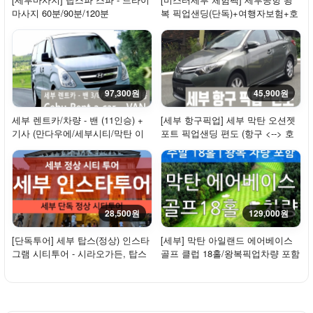
마사지 60분/90분/120분
복 픽업샌딩(단독)+여행자보험+호
핑투어+체험...
97,300원
45,900원
세부 렌트카/차량 - 밴 (11인승) +
[세부 항구픽업] 세부 막탄 오션젯
기사 (만다우에/세부시티/막탄 이
포트 픽업샌딩 편도 (항구 <--> 호
용기준)
텔) - 단독
28,500원
129,000원
[단독투어] 세부 탑스(정상) 인스타
[세부] 막탄 아일랜드 에어베이스
그램 시티투어 - 시라오가든, 탑스
골프 클럽 18홀/왕복픽업차량 포함
힐, 레아...
- 주말/휴일