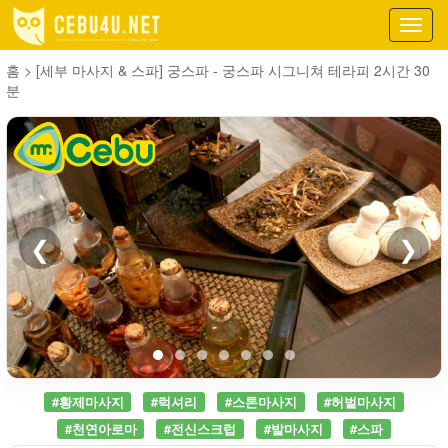
Toggl
navig
홈
>
[세부 마사지 & 스파] 궁스파 - 궁스파 시그니쳐 테라피 2시간 30
분
❮
❯
#황제마사지
#럭셔리
#스톤마사지
#허벌마사지
#천연아로마
#전신스크럽
#발마사지
#스파