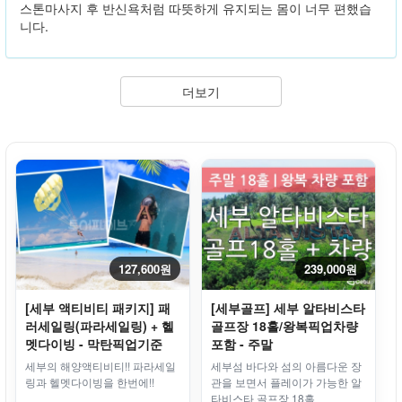
스톤마사지 후 반신욕처럼 따뜻하게 유지되는 몸이 너무 편했습
니다.
더보기
127,600원
239,000원
[세부 액티비티 패키지] 패
[세부골프] 세부 알타비스타
러세일링(파라세일링) + 헬
골프장 18홀/왕복픽업차량
멧다이빙 - 막탄픽업기준
포함 - 주말
세부의 해양액티비티!! 파라세일
세부섬 바다와 섬의 아름다운 장
링과 헬멧다이빙을 한번에!!
관을 보면서 플레이가 가능한 알
타비스타 골프장 18홀