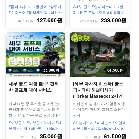
#콤비 #패키지 #할인 #수상투어
#세부 골프 #알타비스타 #그린
#수중투어 #파라세일링 #낙하산
피 #카트 포함 #주말 #왕복픽업
#헬멧다이빙 #씨워크
#주말 #단독차량포함
127,600원
239,000원
142,912원
267,680원
35,000원
61,500원
세부 골프 여행 필수! 편리
[세부 마사지 & 스파] 궁스
한 골프채 대여 서비스
파 - 타이 허벌마사지
(Herbar Massage) 2시간
세부 여행 중 무거운 골프백 없이
페퍼민트 발마사지+오일을 이용
편하게 라운딩을 즐겨보세요. 막
한 아로마 마사지 그리고 스톤마
탄 공항 및 세부 주요 골프장에서
사지~!
이용 가능한 골프채 대여 서비스
#세부골프 #세부골프채대여 #세
#허벌마사지 #페퍼민트 #오일 #
로, 골프 예약 고객에 한해 편리
부골프렌탈 #막탄골프 #필리핀
세부 #궁스파 #럭셔리마사지 #
하게 제공됩니다.
골프여행 #세부라운딩
혈액순환 #스톤 #피로회복
35,000원
61,500원
39,200원
68,880원