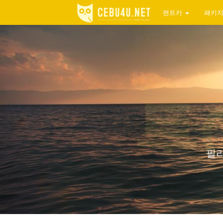
렌트카
패키
필