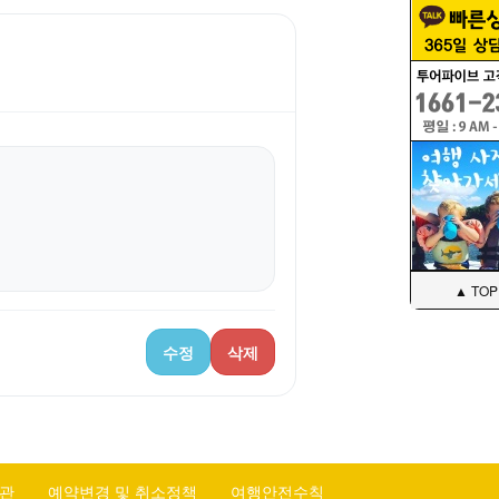
▲ TOP
수정
삭제
관
예약변경 및 취소정책
여행안전수칙