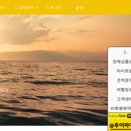
구니
고객센터
로그인
검색
전체상품
마이트
견적문
다.
여행정
고객센
비회원예약