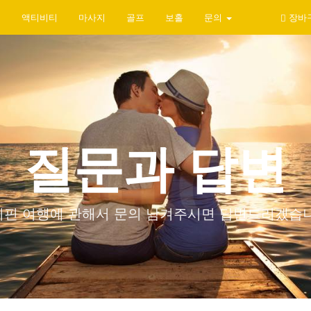
지
액티비티
마사지
골프
보홀
문의
장바
질문과 답변
리핀 여행에 관해서 문의 남겨주시면 답변드리겠습니