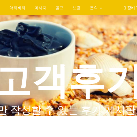
지
액티비티
마사지
골프
보홀
문의
장바
고객후
만 작성할 수 있는 후기 게시판
를 체크해보세요