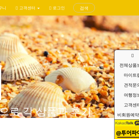
구니
고객센터
로그인
검색
기
전체상품
마이트
견적문
여행정
고객센
으로 각 상품과 후기
비회원예약