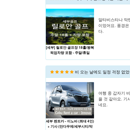
알타비스타나 막탄
이었어요. 풍경은
다.
[세부] 릴로안 골프장 18홀/왕복
픽업차량 포함 - 주말/휴일
비 오는 날에도 일정 걱정 없
여행 중 갑자기 
을 것 같아요. 
네요.
세부 렌트카 - 이노바 (최대 4인)
+ 기사 (만다우에/세부시티/막